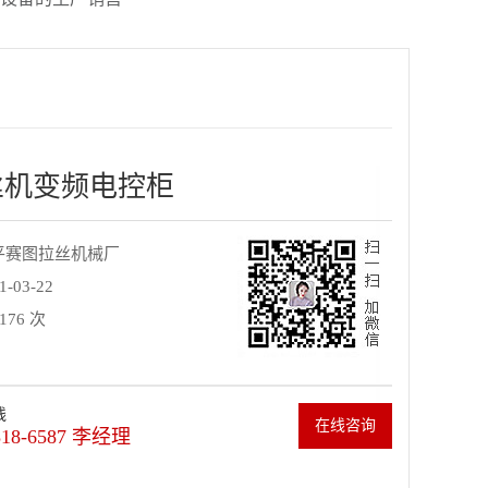
丝机变频电控柜
平赛图拉丝机械厂
03-22
76 次
线
在线咨询
318-6587 李经理