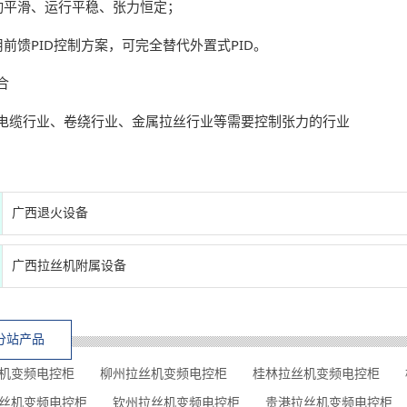
动平滑、运行平稳、张力恒定；
用前馈PID控制方案，可完全替代外置式PID。
合
电缆行业、卷绕行业、金属拉丝行业等需要控制张力的行业
广西退火设备
广西拉丝机附属设备
分站产品
机变频电控柜
柳州拉丝机变频电控柜
桂林拉丝机变频电控柜
丝机变频电控柜
钦州拉丝机变频电控柜
贵港拉丝机变频电控柜