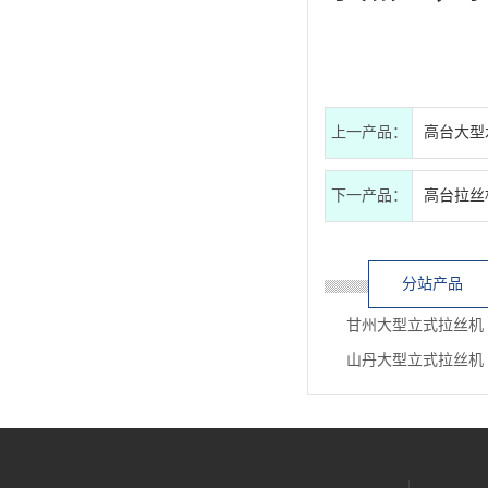
上一产品：
高台大型
下一产品：
高台拉丝
分站产品
甘州大型立式拉丝机
山丹大型立式拉丝机