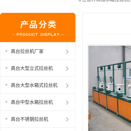
高台拉丝机厂家
高台大型立式拉丝机
高台大型水箱式拉丝机
高台中型水箱拉丝机
高台不锈钢拉丝机